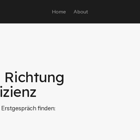
Home
About
n Richtung
zienz
 Erstgespräch finden: